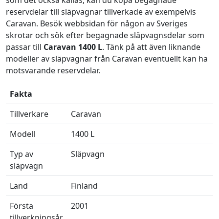
som det också kallas, kan du köpa begagnade
reservdelar till släpvagnar tillverkade av exempelvis
Caravan. Besök webbsidan för någon av Sveriges
skrotar och sök efter begagnade släpvagnsdelar som
passar till
Caravan 1400 L
. Tänk på att även liknande
modeller av släpvagnar från Caravan eventuellt kan ha
motsvarande reservdelar.
Fakta
Tillverkare
Caravan
Modell
1400 L
Typ av
Släpvagn
släpvagn
Land
Finland
Första
2001
tillverkningsår