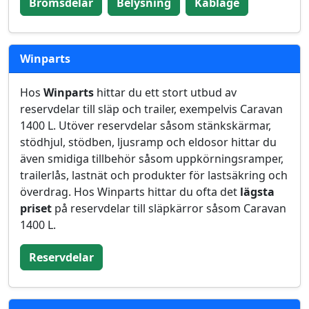
Bromsdelar
Belysning
Kablage
Winparts
Hos
Winparts
hittar du ett stort utbud av
reservdelar till släp och trailer, exempelvis Caravan
1400 L. Utöver reservdelar såsom stänkskärmar,
stödhjul, stödben, ljusramp och eldosor hittar du
även smidiga tillbehör såsom uppkörningsramper,
trailerlås, lastnät och produkter för lastsäkring och
överdrag. Hos Winparts hittar du ofta det
lägsta
priset
på reservdelar till släpkärror såsom Caravan
1400 L.
Reservdelar