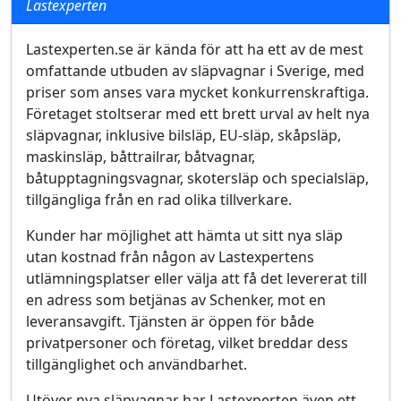
Lastexperten
Lastexperten.se är kända för att ha ett av de mest
omfattande utbuden av släpvagnar i Sverige, med
priser som anses vara mycket konkurrenskraftiga.
Företaget stoltserar med ett brett urval av helt nya
släpvagnar, inklusive bilsläp, EU-släp, skåpsläp,
maskinsläp, båttrailrar, båtvagnar,
båtupptagningsvagnar, skotersläp och specialsläp,
tillgängliga från en rad olika tillverkare.
Kunder har möjlighet att hämta ut sitt nya släp
utan kostnad från någon av Lastexpertens
utlämningsplatser eller välja att få det levererat till
en adress som betjänas av Schenker, mot en
leveransavgift. Tjänsten är öppen för både
privatpersoner och företag, vilket breddar dess
tillgänglighet och användbarhet.
Utöver nya släpvagnar har Lastexperten även ett