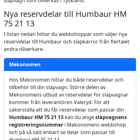
släpvagn som tillverkas i Tyskland.
Nya reservdelar till Humbaur HM
75 21 13
I listan nedan hittar du webbshoppar som säljer nya
reservdelar till Humbaur och släpkärror från flertalet
andra tillverkare.
Mekonomen
Hos Mekonomen hittar du både reservdelar och
tillbehör till din släpvagn. Större delen av
Mekonomens utbud av reservdelar för släpvagnar
kommer från leverantören Valeryd. För att
säkerställa att du får reservdelar som passar din
Humbaur HM 75 21 13
kan du ange
släpvagnens
registreringsnummer
i Mekonomens webbshop
och på så sätt enbart se delar som passar till
Humbaur HM 75 21 13
.