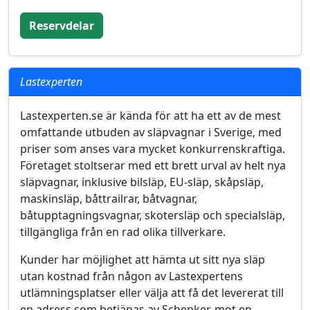
Reservdelar
Lastexperten
Lastexperten.se är kända för att ha ett av de mest
omfattande utbuden av släpvagnar i Sverige, med
priser som anses vara mycket konkurrenskraftiga.
Företaget stoltserar med ett brett urval av helt nya
släpvagnar, inklusive bilsläp, EU-släp, skåpsläp,
maskinsläp, båttrailrar, båtvagnar,
båtupptagningsvagnar, skotersläp och specialsläp,
tillgängliga från en rad olika tillverkare.
Kunder har möjlighet att hämta ut sitt nya släp
utan kostnad från någon av Lastexpertens
utlämningsplatser eller välja att få det levererat till
en adress som betjänas av Schenker, mot en