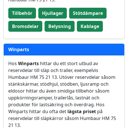
Tillbehör
Hjullager
Stötdämpare
Bromsdelar
Belysning
Kablage
Winparts
Hos
Winparts
hittar du ett stort utbud av
reservdelar till släp och trailer, exempelvis
Humbaur HM 75 21 13. Utöver reservdelar såsom
stänkskärmar, stödhjul, stödben, ljusramp och
eldosor hittar du även smidiga tillbehör såsom
uppkörningsramper, trailerlås, lastnät och
produkter för lastsäkring och överdrag. Hos
Winparts hittar du ofta det
lägsta priset
på
reservdelar till släpkärror såsom Humbaur HM 75
21 13.