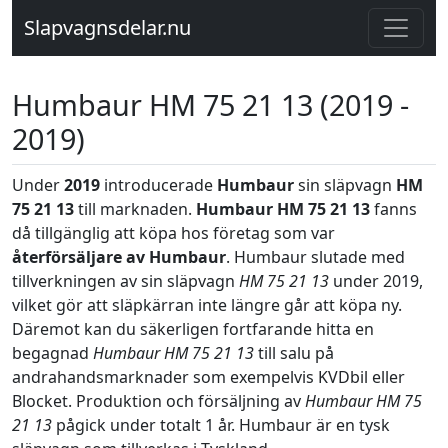
Slapvagnsdelar.nu
Humbaur HM 75 21 13 (2019 -
2019)
Under
2019
introducerade
Humbaur
sin släpvagn
HM
75 21 13
till marknaden.
Humbaur HM 75 21 13
fanns
då tillgänglig att köpa hos företag som var
återförsäljare av Humbaur
. Humbaur slutade med
tillverkningen av sin släpvagn
HM 75 21 13
under 2019,
vilket gör att släpkärran inte längre går att köpa ny.
Däremot kan du säkerligen fortfarande hitta en
begagnad
Humbaur HM 75 21 13
till salu på
andrahandsmarknader som exempelvis KVDbil eller
Blocket. Produktion och försäljning av
Humbaur HM 75
21 13
pågick under totalt 1 år. Humbaur är en tysk