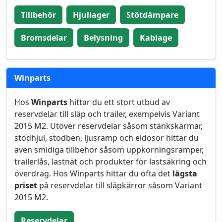
Tillbehör
Hjullager
Stötdämpare
Bromsdelar
Belysning
Kablage
Winparts
Hos
Winparts
hittar du ett stort utbud av
reservdelar till släp och trailer, exempelvis Variant
2015 M2. Utöver reservdelar såsom stänkskärmar,
stödhjul, stödben, ljusramp och eldosor hittar du
även smidiga tillbehör såsom uppkörningsramper,
trailerlås, lastnät och produkter för lastsäkring och
överdrag. Hos Winparts hittar du ofta det
lägsta
priset
på reservdelar till släpkärror såsom Variant
2015 M2.
Reservdelar