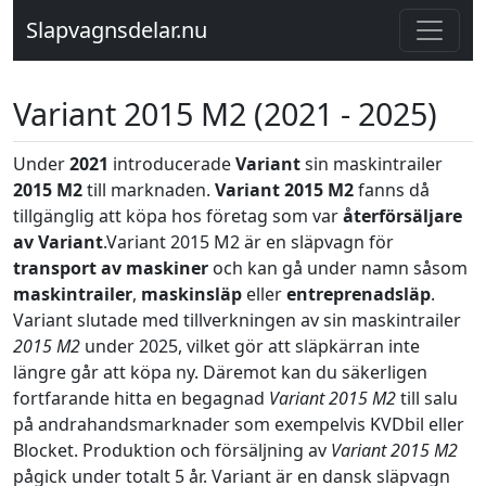
Slapvagnsdelar.nu
Variant 2015 M2 (2021 - 2025)
Under
2021
introducerade
Variant
sin maskintrailer
2015 M2
till marknaden.
Variant 2015 M2
fanns då
tillgänglig att köpa hos företag som var
återförsäljare
av Variant
.Variant 2015 M2 är en släpvagn för
transport av maskiner
och kan gå under namn såsom
maskintrailer
,
maskinsläp
eller
entreprenadsläp
.
Variant slutade med tillverkningen av sin maskintrailer
2015 M2
under 2025, vilket gör att släpkärran inte
längre går att köpa ny. Däremot kan du säkerligen
fortfarande hitta en begagnad
Variant 2015 M2
till salu
på andrahandsmarknader som exempelvis KVDbil eller
Blocket. Produktion och försäljning av
Variant 2015 M2
pågick under totalt 5 år. Variant är en dansk släpvagn