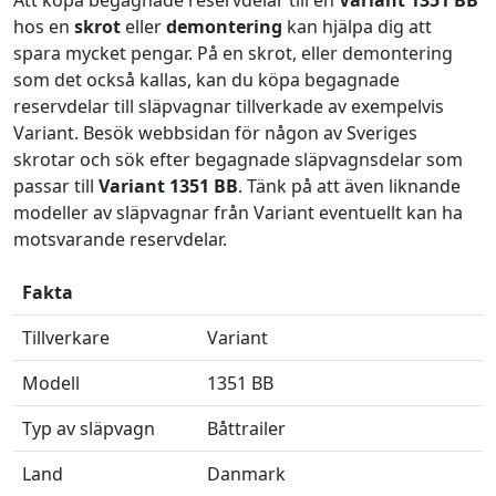
Att köpa begagnade reservdelar till en
Variant 1351 BB
hos en
skrot
eller
demontering
kan hjälpa dig att
spara mycket pengar. På en skrot, eller demontering
som det också kallas, kan du köpa begagnade
reservdelar till släpvagnar tillverkade av exempelvis
Variant. Besök webbsidan för någon av Sveriges
skrotar och sök efter begagnade släpvagnsdelar som
passar till
Variant 1351 BB
. Tänk på att även liknande
modeller av släpvagnar från Variant eventuellt kan ha
motsvarande reservdelar.
Fakta
Tillverkare
Variant
Modell
1351 BB
Typ av släpvagn
Båttrailer
Land
Danmark