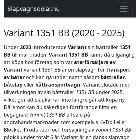
Slapvagnsdelar.nu
Variant 1351 BB (2020 - 2025)
Under
2020
introducerade
Variant
sin båttrailer
1351
BB
till marknaden.
Variant 1351 BB
fanns då tillgänglig
att köpa hos företag som var
återförsäljare av
Variant
.Variant 1351 BB är en släpvagn för
transport
av båtar
och kan gå under namn såsom
båttrailer
,
båtsläp
eller
båttransportvagn
. Variant slutade med
tillverkningen av sin båttrailer
1351 BB
under 2025,
vilket gör att släpkärran inte längre går att köpa ny.
Däremot kan du säkerligen fortfarande hitta en
begagnad
Variant 1351 BB
till salu på
andrahandsmarknader som exempelvis KVDbil eller
Blocket. Produktion och försäljning av
Variant 1351 BB
pågick under totalt 6 år. Variant är en dansk släpvagn