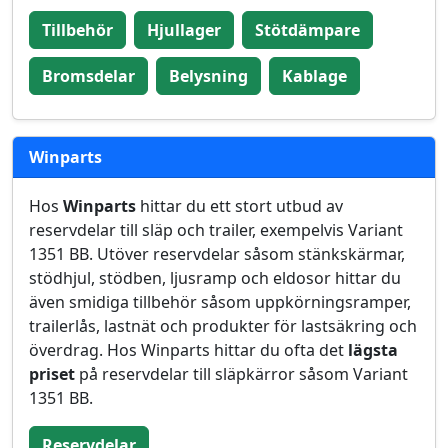
Tillbehör
Hjullager
Stötdämpare
Bromsdelar
Belysning
Kablage
Winparts
Hos
Winparts
hittar du ett stort utbud av
reservdelar till släp och trailer, exempelvis Variant
1351 BB. Utöver reservdelar såsom stänkskärmar,
stödhjul, stödben, ljusramp och eldosor hittar du
även smidiga tillbehör såsom uppkörningsramper,
trailerlås, lastnät och produkter för lastsäkring och
överdrag. Hos Winparts hittar du ofta det
lägsta
priset
på reservdelar till släpkärror såsom Variant
1351 BB.
Reservdelar